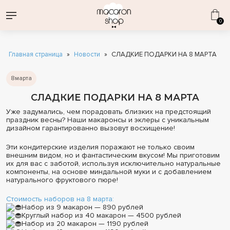
0
Главная страница
»
Новости
»
СЛАДКИЕ ПОДАРКИ НА 8 МАРТА
8марта
СЛАДКИЕ ПОДАРКИ НА 8 МАРТА
ВСЕ НАБОРЫ
Уже задумались, чем порадовать близких на предстоящий
ДЕНЬ СТРОИТЕЛЯ
КОРПОРАТИВНЫЕ ПОДАРКИ
праздник весны? Наши макаронсы и эклеры с уникальным
дизайном гарантированно вызовут восхищение!
1 СЕНТЯБРЯ
ОПТОВЫЕ ПОСТАВКИ
КАТАЛОГ ДЕСЕРТОВ
ДЕНЬ РОЖДЕНИЯ
Эти кондитерские изделия поражают не только своим
ЭКЛЕРЫ ОПТОМ
МАКАРОН
внешним видом, но и фантастическим вкусом! Мы приготовим
МАКАРОНС КЛАССИЧЕСКИЕ
их для вас с заботой, используя исключительно натуральные
ЭКЛЕРЫ
компоненты, на основе миндальной муки и с добавлением
СВАДЕБНЫЕ ПРЕДЛОЖЕНИЯ
натурального фруктового пюре!
ВАФЕЛЬНЫЕ ТРУБОЧКИ
ИНДИВИДУАЛЬНАЯ ПЕЧАТЬ
Стоимость наборов на 8 марта:
КОМБО-НАБОРЫ
Набор из 9 макарон — 890 рублей
СОБЕРИ СВОЙ НАБОР
Круглый набор из 40 макарон — 4500 рублей
Набор из 20 макарон — 1190 рублей