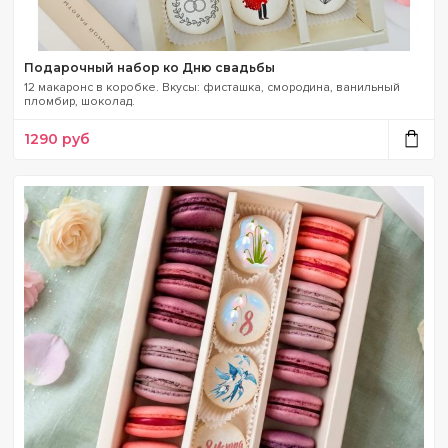
Подарочный набор ко Дню свадьбы
12 макаронс в коробке. Вкусы: фисташка, смородина, ванильный
пломбир, шоколад.
1290
руб