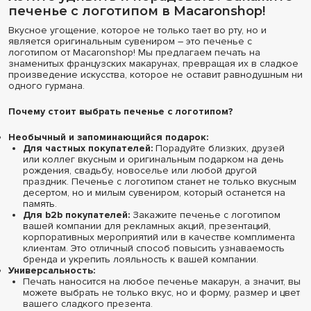
печенье с логотипом в Macaronshop!
Вкусное угощение, которое не только тает во рту, но и
является оригинальным сувениром – это печенье с
логотипом от Macaronshop! Мы предлагаем печать на
знаменитых французских макарунах, превращая их в сладкое
произведение искусства, которое не оставит равнодушным ни
одного гурмана.
Почему стоит выбрать печенье с логотипом?
Необычный и запоминающийся подарок:
Для частных покупателей:
Порадуйте близких, друзей
или коллег вкусным и оригинальным подарком на день
рождения, свадьбу, новоселье или любой другой
праздник. Печенье с логотипом станет не только вкусным
десертом, но и милым сувениром, который останется на
память.
Для b2b покупателей:
Закажите печенье с логотипом
вашей компании для рекламных акций, презентаций,
корпоративных мероприятий или в качестве комплимента
клиентам. Это отличный способ повысить узнаваемость
бренда и укрепить лояльность к вашей компании.
Универсальность:
Печать наносится на любое печенье макарун, а значит, вы
можете выбрать не только вкус, но и форму, размер и цвет
вашего сладкого презента.