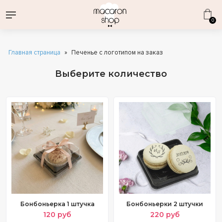
0
Главная страница
»
Печенье с логотипом на заказ
Выберите количество
ВСЕ НАБОРЫ
ДЕНЬ СТРОИТЕЛЯ
КОРПОРАТИВНЫЕ ПОДАРКИ
1 СЕНТЯБРЯ
ОПТОВЫЕ ПОСТАВКИ
КАТАЛОГ ДЕСЕРТОВ
ДЕНЬ РОЖДЕНИЯ
ЭКЛЕРЫ ОПТОМ
МАКАРОН
МАКАРОНС КЛАССИЧЕСКИЕ
ЭКЛЕРЫ
СВАДЕБНЫЕ ПРЕДЛОЖЕНИЯ
ВАФЕЛЬНЫЕ ТРУБОЧКИ
ИНДИВИДУАЛЬНАЯ ПЕЧАТЬ
КОМБО-НАБОРЫ
Бонбоньерка 1 штучка
Бонбоньерки 2 штучки
СОБЕРИ СВОЙ НАБОР
120 руб
220 руб