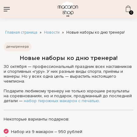
0
Главная страница
»
Новости
»
Новые наборы ко дню тренера!
деньтренера
Новые наборы ко дню тренера!
ВСЕ НАБОРЫ
30 октября — профессиональный праздник всех наставников
ДЕНЬ СТРОИТЕЛЯ
КОРПОРАТИВНЫЕ ПОДАРКИ
и спортивных «гуру». У них разные виды спорта, приёмы и
манеры. Но у всех одна цель — вырастить настоящего
1 СЕНТЯБРЯ
ОПТОВЫЕ ПОСТАВКИ
КАТАЛОГ ДЕСЕРТОВ
чемпиона.
ДЕНЬ РОЖДЕНИЯ
ЭКЛЕРЫ ОПТОМ
МАКАРОН
Подарите любимому тренеру не только хорошие результаты
на соревнованиях, но и подарок, продуманный до последней
МАКАРОНС КЛАССИЧЕСКИЕ
ЭКЛЕРЫ
детали —
набор пирожных макарон с печатью.
СВАДЕБНЫЕ ПРЕДЛОЖЕНИЯ
ВАФЕЛЬНЫЕ ТРУБОЧКИ
ИНДИВИДУАЛЬНАЯ ПЕЧАТЬ
Некоторые варианты подарков:
КОМБО-НАБОРЫ
СОБЕРИ СВОЙ НАБОР
Набор из 9 макарон – 950 рублей