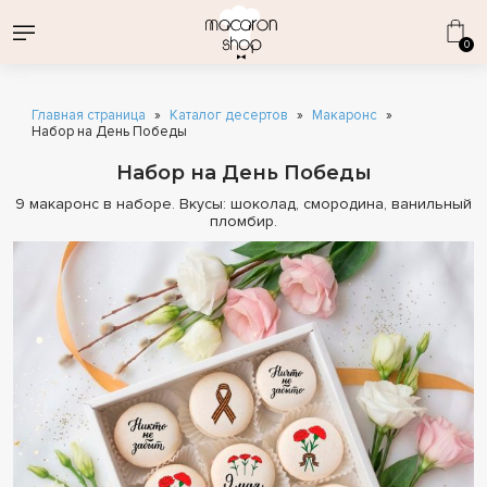
0
Главная страница
»
Каталог десертов
»
Макаронс
»
Набор на День Победы
Набор на День Победы
9 макаронс в наборе. Вкусы: шоколад, смородина, ванильный
ВСЕ НАБОРЫ
пломбир.
ДЕНЬ СТРОИТЕЛЯ
КОРПОРАТИВНЫЕ ПОДАРКИ
1 СЕНТЯБРЯ
ОПТОВЫЕ ПОСТАВКИ
КАТАЛОГ ДЕСЕРТОВ
ДЕНЬ РОЖДЕНИЯ
ЭКЛЕРЫ ОПТОМ
МАКАРОН
МАКАРОНС КЛАССИЧЕСКИЕ
ЭКЛЕРЫ
СВАДЕБНЫЕ ПРЕДЛОЖЕНИЯ
ВАФЕЛЬНЫЕ ТРУБОЧКИ
ИНДИВИДУАЛЬНАЯ ПЕЧАТЬ
КОМБО-НАБОРЫ
СОБЕРИ СВОЙ НАБОР