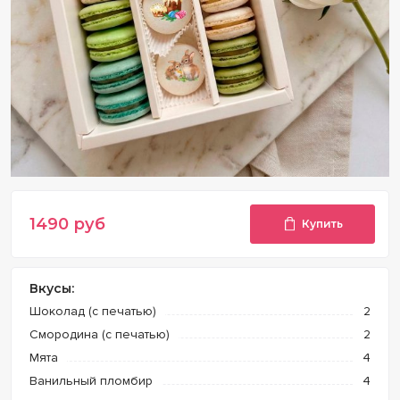
1490
руб
Купить
Вкусы:
Шоколад (с печатью)
2
Смородина (с печатью)
2
Мята
4
Ванильный пломбир
4