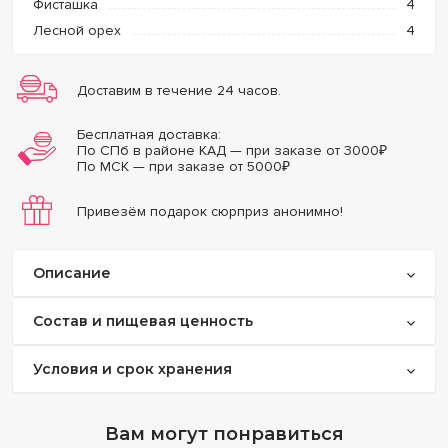
Фисташка
4
Лесной орех
4
Доставим в течение 24 часов.
Бесплатная доставка:
По СПб в районе КАД — при заказе от 3000₽
По МСК — при заказе от 5000₽
Привезём подарок сюрприз анонимно!
Описание
Макароншоп — это пирожные макарон, изготовленные
Состав и пищевая ценность
вручную из натуральных ингредиентов.
Мука миндальная, сахар, яйцо куриное (белок), ганаш.
Условия и срок хранения
Эффектная упаковка и оригинальная печать на
макаронсах — лучшие презенты для любых
На 100 г: Белки 7.45 г, Жиры 16.84 г, Углеводы 53.03 г,
Мы рекомендуем наслаждаться вкусом макарун первые
праздников!
393 ккал.
72 часа после покупки. Далее они могут начать терять
Вам могут понравиться
свои вкусовые качества и текстуру.