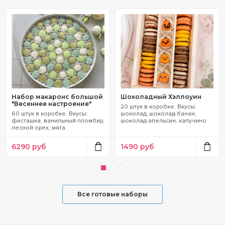
Срок хранения в холодильнике 7 дней, в морозилке —
14 дней.
Набор макаронс большой
Шоколадный Хэллоуин
"Весеннее настроение"
20 штук в коробке. Вкусы:
60 штук в коробке. Вкусы:
шоколад, шоколад-банан,
фисташка, ванильный пломбир,
шоколад-апельсин, капучино
лесной орех, мята.
6290
руб
1490
руб
Все готовые наборы