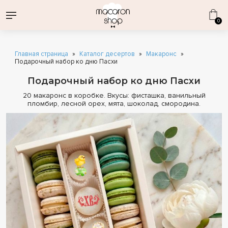
0
Главная страница
»
Каталог десертов
»
Макаронс
»
Подарочный набор ко дню Пасхи
Подарочный набор ко дню Пасхи
20 макаронс в коробке. Вкусы: фисташка, ванильный
ВСЕ НАБОРЫ
пломбир, лесной орех, мята, шоколад, смородина.
ДЕНЬ СТРОИТЕЛЯ
КОРПОРАТИВНЫЕ ПОДАРКИ
1 СЕНТЯБРЯ
ОПТОВЫЕ ПОСТАВКИ
КАТАЛОГ ДЕСЕРТОВ
ДЕНЬ РОЖДЕНИЯ
ЭКЛЕРЫ ОПТОМ
МАКАРОН
МАКАРОНС КЛАССИЧЕСКИЕ
ЭКЛЕРЫ
СВАДЕБНЫЕ ПРЕДЛОЖЕНИЯ
ВАФЕЛЬНЫЕ ТРУБОЧКИ
ИНДИВИДУАЛЬНАЯ ПЕЧАТЬ
КОМБО-НАБОРЫ
СОБЕРИ СВОЙ НАБОР