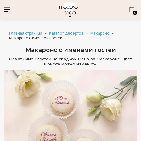
0
Главная страница
»
Каталог десертов
»
Макаронс
»
Макаронс с именами гостей
Макаронс с именами гостей
Печать имен гостей на свадьбу. Цена за 1 макаронс. Цвет
ВСЕ НАБОРЫ
шрифта можно изменить.
ДЕНЬ СТРОИТЕЛЯ
КОРПОРАТИВНЫЕ ПОДАРКИ
1 СЕНТЯБРЯ
ОПТОВЫЕ ПОСТАВКИ
КАТАЛОГ ДЕСЕРТОВ
ДЕНЬ РОЖДЕНИЯ
ЭКЛЕРЫ ОПТОМ
МАКАРОН
МАКАРОНС КЛАССИЧЕСКИЕ
ЭКЛЕРЫ
СВАДЕБНЫЕ ПРЕДЛОЖЕНИЯ
ВАФЕЛЬНЫЕ ТРУБОЧКИ
ИНДИВИДУАЛЬНАЯ ПЕЧАТЬ
КОМБО-НАБОРЫ
СОБЕРИ СВОЙ НАБОР