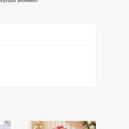
сюрприз анонимно!