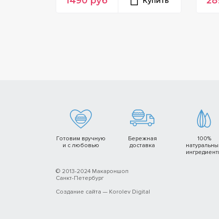
1490
руб
28
Купить
Готовим вручную
Бережная
100%
и с любовью
доставка
натуральн
ингредиен
© 2013-2024 Макароншоп
Санкт-Петербург
Создание сайта —
Korolev Digital