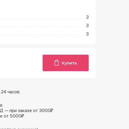
3
3
3
Купить
 24 часов.
а:
Д — при заказе от 3000₽
зе от 5000₽