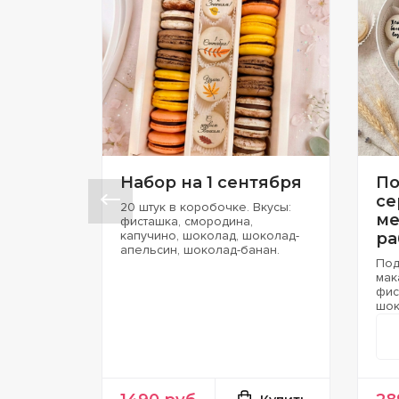
Набор на 1 сентября
По
се
20 штук в коробочке. Вкусы:
ме
фисташка, смородина,
капучино, шоколад, шоколад-
ра
апельсин, шоколад-банан.
Под
мак
фис
шок