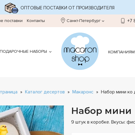
5.0
5.0
4.9
Наш рейтинг в
МИНДАЛЬНАЯ МУКА И НАТУРАЛЬНЫЕ ИНГРЕДИЕНТЫ
ОПТОВЫЕ ПОСТАВКИ ОТ ПРОИЗВОДИТЕЛЯ
Яндекс
Google
БЕРЕЖНАЯ ДОСТАВКА
2GIS
85 отзывов
668 оценок
99 отзывов
е поставки
Контакты
Санкт-Петербург
+7 
ПОДАРОЧНЫЕ НАБОРЫ
КОМПАНИЯМ
страница
»
Каталог десертов
»
Макаронс
»
Набор мини ко 
Набор мини 
9 штук в коробке. Вкусы: фи